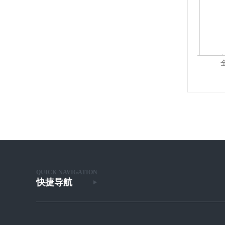
）贴标机
全自动双侧面+底部贴标一体机
1
2
3
4
QUICK NAVIGATION
快捷导航